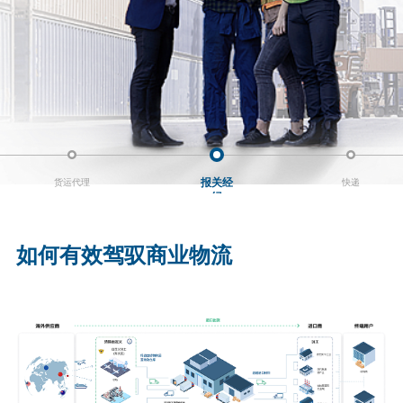
12
年
在
航
空
运
输
方
面
表
报关经
货运代理
快递
现
纪
卓
越，
如何有效驾驭商业物流
并
成
功
保
持
了
IATA
印
尼