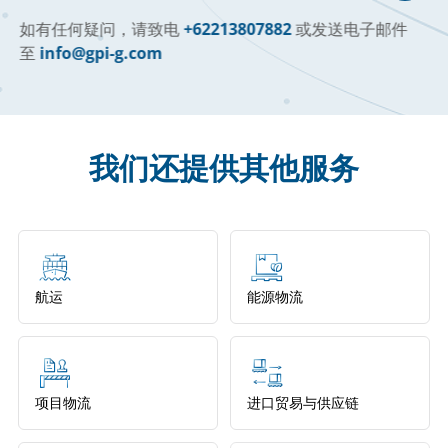
提
供
如有任何疑问，请致电
+62213807882
或发送电子邮件
广
至
info@gpi-g.com
泛
的
解
决
方
我们还提供其他服务
案，
通
过
使
用
各
种
航运
能源物流
类
型
的
船
舶
项目物流
进口贸易与供应链
来
满
足