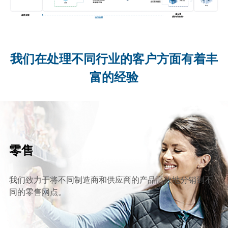
最
佳
代
理
的
我们在处理不同行业的客户方面有着丰
成
绩。
富的经验
年
吞
吐
量
超
过
20,000
零售
吨，
GPI
集
团
我们致力于将不同制造商和供应商的产品高效地分销到不
还
同的零售网点。
与
世
界
领