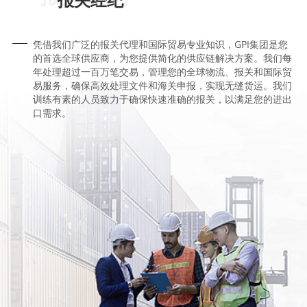
空
凭借我们广泛的报关代理和国际贸易专业知识，GPI集团是您
运
的首选全球供应商，为您提供简化的供应链解决方案。我们每
服
年处理超过一百万笔交易，管理您的全球物流、报关和国际贸
易服务，确保高效处理文件和海关申报，实现无缝货运。我们
务
训练有素的人员致力于确保快速准确的报关，以满足您的进出
口需求。
Full
Image
GPI
集
团
连
续