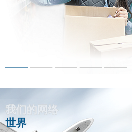
先
的
航
空
货
运
代
理
建
立
了
合
作
伙
伴
关
系。
我们的网络
海
世界
运
服