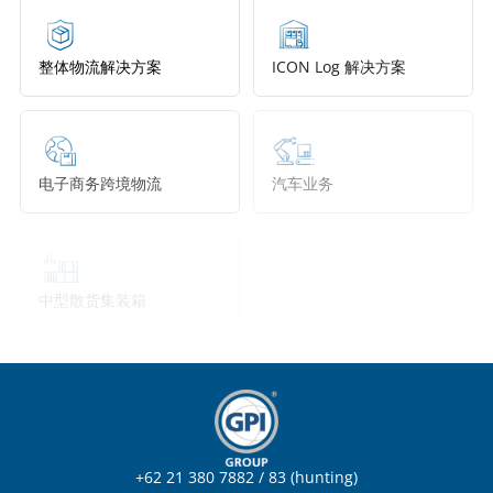
海
洋
运
整体物流解决方案
ICON Log 解决方案
输
的
不
同
需
电子商务跨境物流
汽车业务
求。
其
中
包
括
中型散货集装箱
中型散货集装箱
全
集
装
箱
船、
散
货
船、
+62 21 380 7882 / 83 (hunting)
油