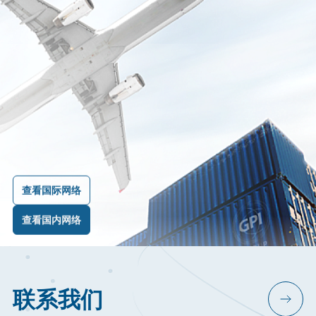
务
Full
Image
GPI
查看国际网络
集
团
查看国内网络
在
其
海
洋
服
联系我们
务
中