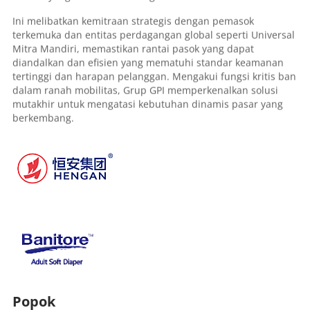
Ini melibatkan kemitraan strategis dengan pemasok
terkemuka dan entitas perdagangan global seperti Universal
Mitra Mandiri, memastikan rantai pasok yang dapat
diandalkan dan efisien yang mematuhi standar keamanan
tertinggi dan harapan pelanggan. Mengakui fungsi kritis ban
dalam ranah mobilitas, Grup GPI memperkenalkan solusi
mutakhir untuk mengatasi kebutuhan dinamis pasar yang
berkembang.
Popok