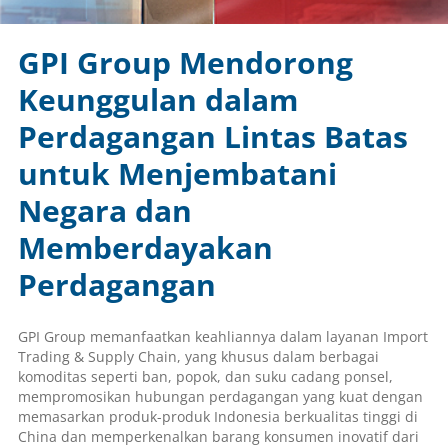
GPI Group Mendorong
Keunggulan dalam
Perdagangan Lintas Batas
untuk Menjembatani
Negara dan
Memberdayakan
Perdagangan
GPI Group memanfaatkan keahliannya dalam layanan Import
Trading & Supply Chain, yang khusus dalam berbagai
komoditas seperti ban, popok, dan suku cadang ponsel,
mempromosikan hubungan perdagangan yang kuat dengan
memasarkan produk-produk Indonesia berkualitas tinggi di
China dan memperkenalkan barang konsumen inovatif dari