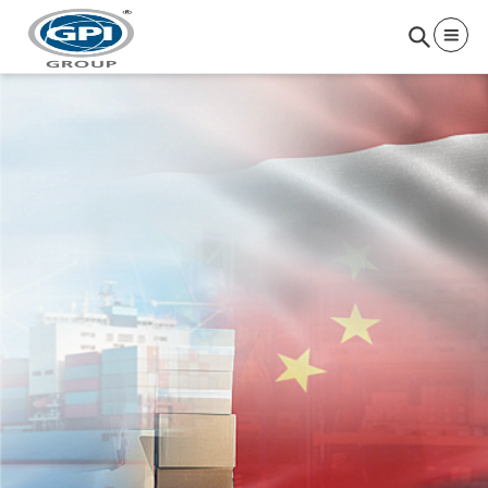
Open m