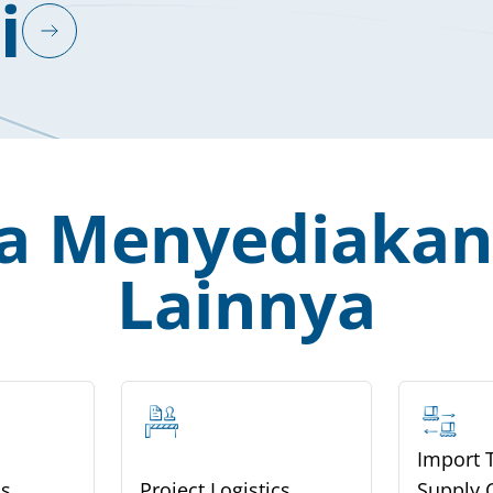
i
ga Menyediakan
Lainnya
Import 
cs
Project Logistics
Supply 