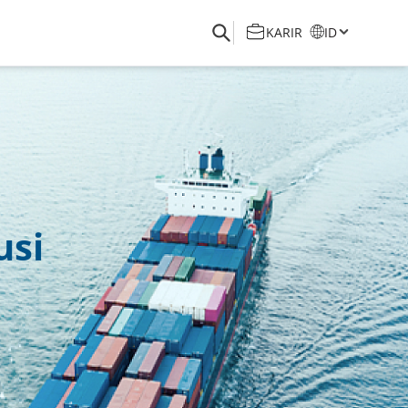
KARIR
ID
usi