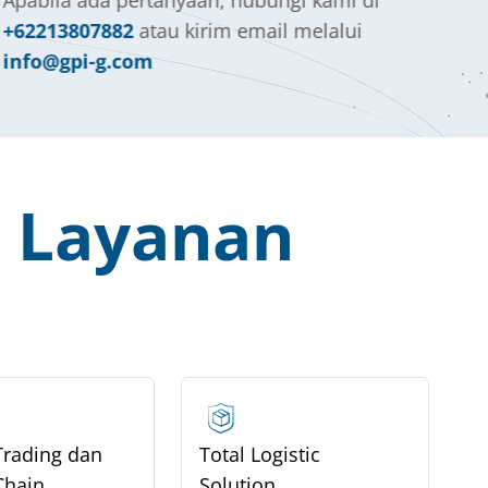
Apabila ada pertanyaan, hubungi kami di
+62213807882
atau kirim email melalui
info@gpi-g.com
 Layanan
Trading dan
Total Logistic
Chain
Solution