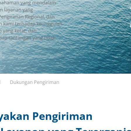
pemahaman yang mendalam
n layanan yang
Pengiriman Regional, dan
 kami terhadap keunggulan
 yang ketat, dan
ap tantangan yang tidak
l
Dukungan Pengiriman
yakan Pengiriman